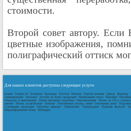
стоимости.
Второй совет автору. Если
цветные изображения, помн
полиграфический оттиск мог
Для наших клиентов доступны следующие услуги:
Бланки
,
Бланки А4
,
Блокноты
,
Брошюры
,
Буклеты
,
Визитки
,
Горячее теснение
,
Деколь
,
Журналы
,
Ламинирование
,
Листовки
,
Логотип на Вашу продукцию
,
Матирование стекла
,
Наклейки
,
Наклейки
Открытки и приглашения
,
Папки картонные вырубные
,
Персонализация
,
Печать на CD и готовых
пакетах
,
Печать на футболках
,
Плакаты
,
Пластиковые уголки, папки
,
Плоттерная резка
,
Подставк
Сувенирная продукция
,
Таблички офисные
,
Тампопечать
,
Термоподъем
,
Тиснение фольгой
,
Тр
Широкоформатная печать
,
Штендеры