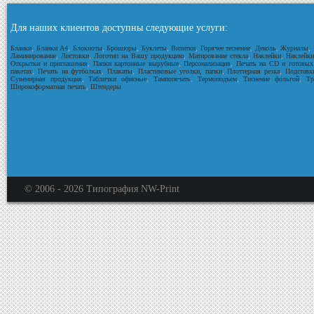
Для наших клиентов доступны следующие услуги:
Бланки
,
Бланки А4
,
Блокноты
,
Брошюры
,
Буклеты
,
Визитки
,
Горячее теснение
,
Деколь
,
Журналы
,
Ламинирование
,
Листовки
,
Логотип на Вашу продукцию
,
Матирование стекла
,
Наклейки
,
Наклейки
Открытки и приглашения
,
Папки картонные вырубные
,
Персонализация
,
Печать на CD и готовых
пакетах
,
Печать на футболках
,
Плакаты
,
Пластиковые уголки, папки
,
Плоттерная резка
,
Подставк
Сувенирная продукция
,
Таблички офисные
,
Тампопечать
,
Термоподъем
,
Тиснение фольгой
,
Тр
Широкоформатная печать
,
Штендеры
© 2006 -
2026
Типография NW-Print