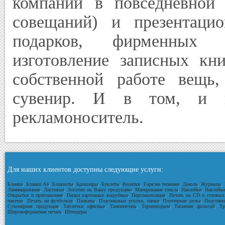
компании в повседневной 
совещаний) и презентацио
подарков, фирменных 
изготовление записных кн
собственной работе вещь
сувенир. И в том, и в
рекламоноситель.
Для наших клиентов доступны следующие услуги:
Бланки
,
Бланки А4
,
Блокноты
,
Брошюры
,
Буклеты
,
Визитки
,
Горячее теснение
,
Деколь
,
Журналы
,
Ламинирование
,
Листовки
,
Логотип на Вашу продукцию
,
Матирование стекла
,
Наклейки
,
Наклейки
Открытки и приглашения
,
Папки картонные вырубные
,
Персонализация
,
Печать на CD и готовых
пакетах
,
Печать на футболках
,
Плакаты
,
Пластиковые уголки, папки
,
Плоттерная резка
,
Подставк
Сувенирная продукция
,
Таблички офисные
,
Тампопечать
,
Термоподъем
,
Тиснение фольгой
,
Тр
Широкоформатная печать
,
Штендеры