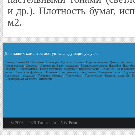
и др.). Плотность бумаг, исп
м2.
Для наших клиентов доступны следующие услуги:
Бланки
,
Бланки А4
,
Блокноты
,
Брошюры
,
Буклеты
,
Визитки
,
Горячее теснение
,
Деколь
,
Журналы
,
Ламинирование
,
Листовки
,
Логотип на Вашу продукцию
,
Матирование стекла
,
Наклейки
,
Наклейки
Открытки и приглашения
,
Папки картонные вырубные
,
Персонализация
,
Печать на CD и готовых
пакетах
,
Печать на футболках
,
Плакаты
,
Пластиковые уголки, папки
,
Плоттерная резка
,
Подставк
Сувенирная продукция
,
Таблички офисные
,
Тампопечать
,
Термоподъем
,
Тиснение фольгой
,
Тр
Широкоформатная печать
,
Штендеры
© 2006 -
2026
Типография NW-Print